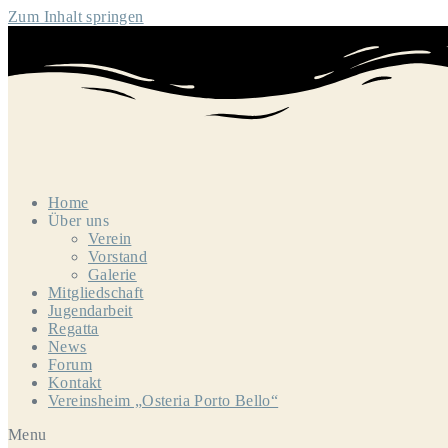
Zum Inhalt springen
Home
Über uns
Verein
Vorstand
Galerie
Mitgliedschaft
Jugendarbeit
Regatta
News
Forum
Kontakt
Vereinsheim „Osteria Porto Bello“
Menu