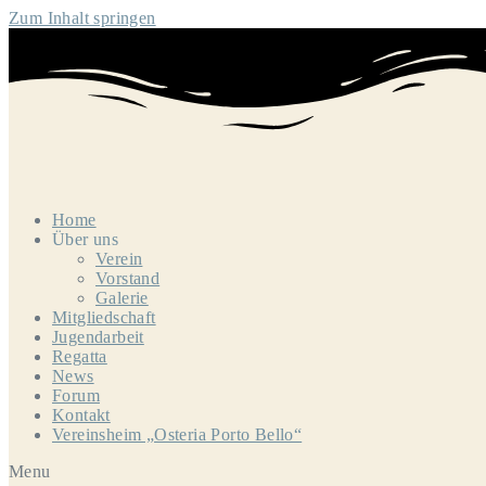
Zum Inhalt springen
Home
Über uns
Verein
Vorstand
Galerie
Mitgliedschaft
Jugendarbeit
Regatta
News
Forum
Kontakt
Vereinsheim „Osteria Porto Bello“
Menu