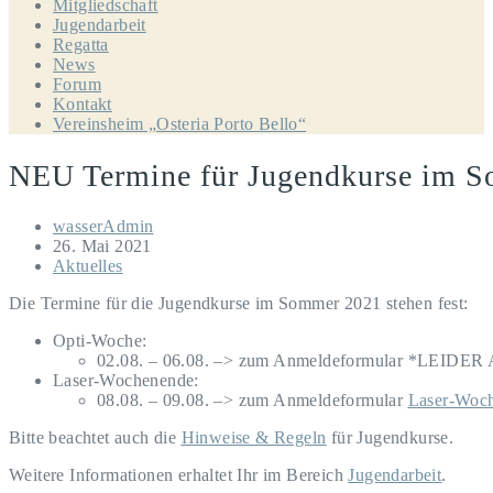
Mitgliedschaft
Jugendarbeit
Regatta
News
Forum
Kontakt
Vereinsheim „Osteria Porto Bello“
NEU Termine für Jugendkurse im 
Beitrags-
wasserAdmin
Autor:
Beitrag
26. Mai 2021
veröffentlicht:
Beitrags-
Aktuelles
Kategorie:
Die Termine für die Jugendkurse im Sommer 2021 stehen fest:
Opti-Woche:
02.08. – 06.08. –> zum Anmeldeformular
*LEIDER
Laser-Wochenende:
08.08. – 09.08. –> zum Anmeldeformular
Laser-Woc
Bitte beachtet auch die
Hinweise & Regeln
für Jugendkurse.
Weitere Informationen erhaltet Ihr im Bereich
Jugendarbeit
.