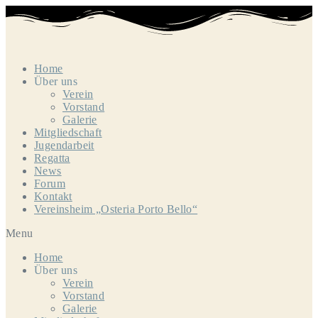
Zum
Inhalt
springen
Home
Über uns
Verein
Vorstand
Galerie
Mitgliedschaft
Jugendarbeit
Regatta
News
Forum
Kontakt
Vereinsheim „Osteria Porto Bello“
Menu
Home
Über uns
Verein
Vorstand
Galerie